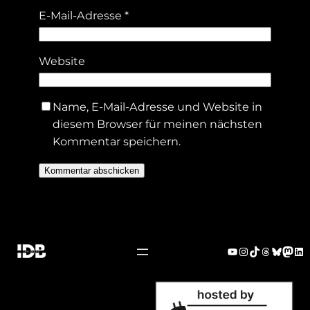
E-Mail-Adresse
*
Website
Name, E-Mail-Adresse und Website in
diesem Browser für meinen nächsten
Kommentar speichern.
Alternative:
YouTube
Instagram
TikTok
Threads
Bluesk
Mast
Li