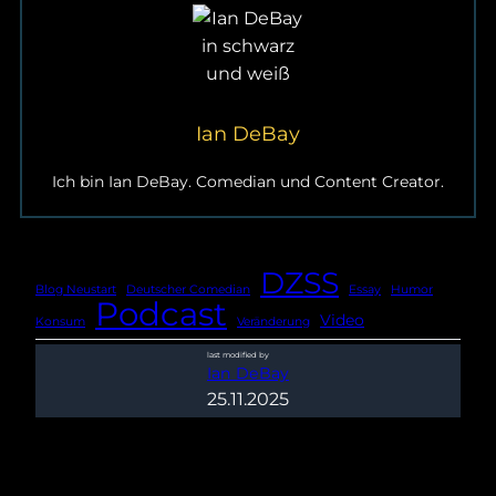
Ian DeBay
Ich bin Ian DeBay. Comedian und Content Creator.
DZSS
Blog Neustart
Deutscher Comedian
Essay
Humor
Podcast
Video
Konsum
Veränderung
last modified by
Ian DeBay
25.11.2025