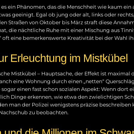
es ein Phänomen, das die Menschheit wie kaum ein and
as geeinigt. Egal ob jung oder alt, links oder rechts
en Straßen von Oktober bis März straft diese Annahme
at, die nächtliche Ruhe mit einer Mischung aus Tinn
 oft eine bemerkenswerte Kreativität bei der Wahl ihr
r Erleuchtung im Mistkübel
che Mistkübel – Hauptsache, der Effekt ist maximal d
ch eine Wohnung durch einen „netten“ Querschläger 
 sogar einen fast schon sozialen Aspekt: Wenn dort ei
ich Dinge erkennen, wie etwa den zwielichtigen Sch
 den man der Polizei wenigstens präzise beschreiben 
t Nachschub zu beobachten.
und die Millionen im Schwa