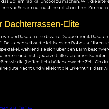
 das Böllern radikal uncool zu machen. Wir, die älter
lichen vor Scham nur noch heimlich in ihren Zimmern
 Dachterrassen-Elite
n wir bei Raketen eine bizarre Doppelmoral. Raketen
“. Da stehen selbst die kritischsten Bobos auf ihren 
spektakel, während sie sich über den Lärm beschwere
dio hörten und nicht jederzeit alles streamen konnten
ießen wir die (hoffentlich) böllerschwache Zeit. Ob d
eine gute Nacht und vielleicht die Erkenntnis, dass w
omedIAN_DeBay