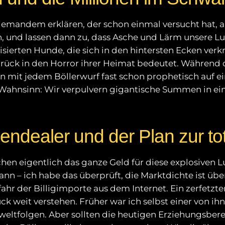
niemandem erklären, der schon einmal versucht hat,
n, und lassen dann zu, dass Asche und Lärm unsere 
atisierten Hunde, die sich in den hintersten Ecken ver
e zurück in den Horror ihrer Heimat bedeutet. Während
 mit jedem Böllerwurf fast schon prophetisch auf ei
en-Wahnsinn: Wir verpulvern gigantische Summen in e
ndealer und der Plan zur to
chen eigentlich das ganze Geld für diese explosiven 
nn – ich habe das überprüft, die Marktdichte ist über
efahr der Billigimporte aus dem Internet. Ein zerfetzte
ck weit verstehen. Früher war ich selbst einer von ih
eltfolgen. Aber sollten die heutigen Erziehungsberec