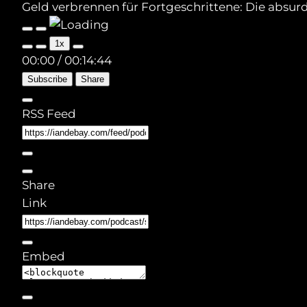
Geld verbrennen für Fortgeschrittene: Die absurd
Play
Pause
Episode
Episode
1x
00:00
/
00:14:44
Subscribe
Share
RSS Feed
Share
Link
Embed